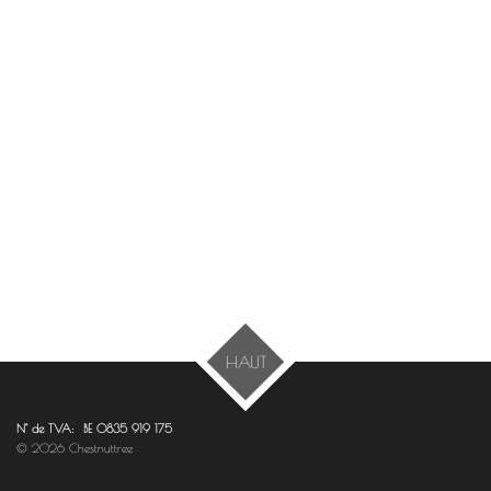
HAUT
N° de TVA: BE 0835 919 175
© 2026 Chestnuttree