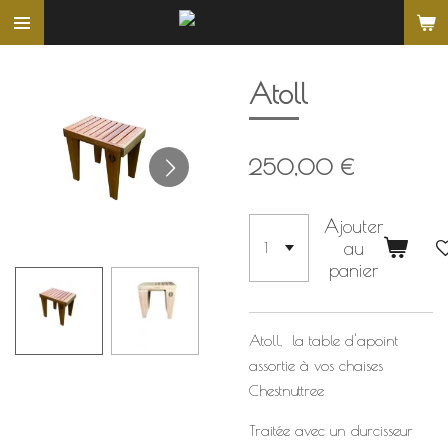
Passer
au
contenu
Atoll
principal
250,00 €
Ajouter
au
panier
Atoll, la table d'apoint
assortie à vos chaises
Chestnuttree
Traitée avec un durcisseur